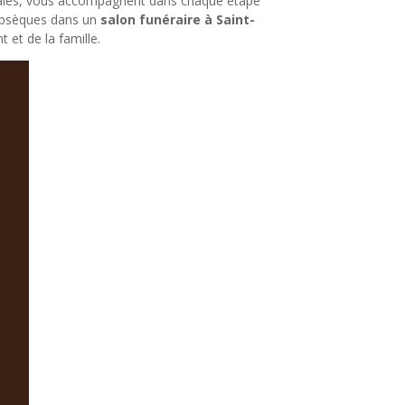
tales, vous accompagnent dans chaque étape
obsèques dans un
salon funéraire à Saint-
et de la famille.