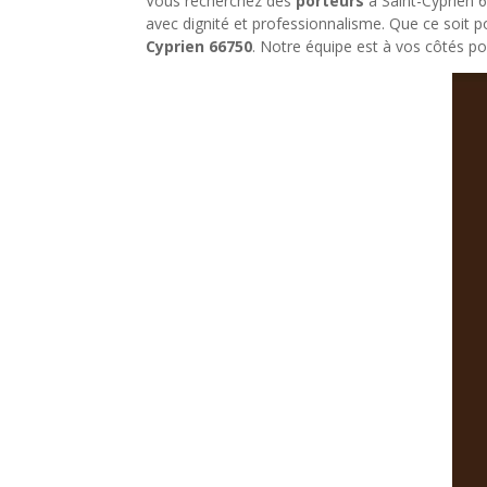
Vous recherchez des
porteurs
à Saint-Cyprien 
avec dignité et professionnalisme. Que ce soit p
Cyprien 66750
. Notre équipe est à vos côtés p