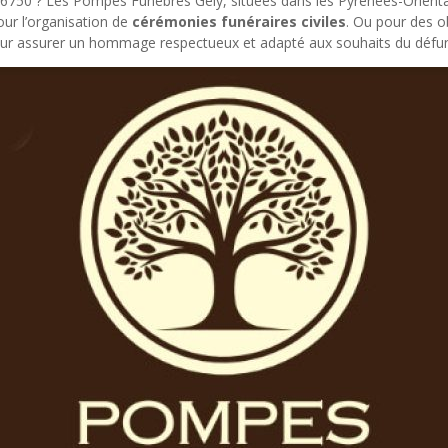
66750 ? Les Pompes Funèbres Gely, situées dans les Pyrénées-Orien
our l’organisation de
cérémonies funéraires civiles
. Ou pour des 
our assurer un hommage respectueux et adapté aux souhaits du défunt 